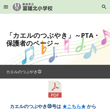
Skip to main content
Skip to navigation
「カエルのつぶやき」～PTA・
保護者のページ～
カエルのつぶやき㉝
カエルのつぶやき㉝号は
★こちら★
から