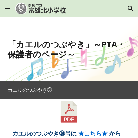
Skip to main content
Skip to navigation
「カエルのつぶやき」～PTA・
保護者のページ～
カエルのつぶやき
㊳
カエルのつぶやき㊳号は
★こちら★
から