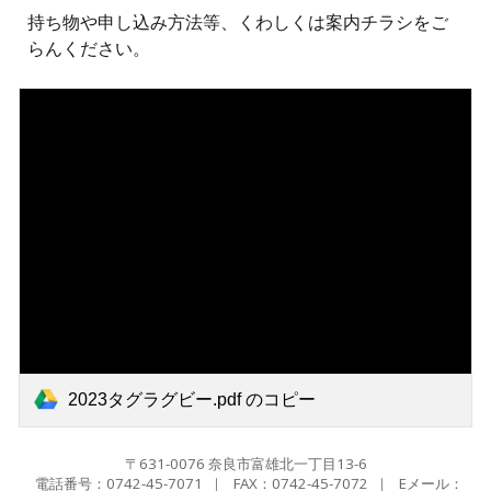
持ち物や申し込み方法等、くわしくは案内チラシをご
らんください。
2023タグラグビー.pdf のコピー
〒631-0076 奈良市富雄北一丁目13-6
電話番号：0742-45-7071
｜ FAX：
0742-45-7072
｜ Eメール
：