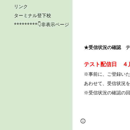
リンク
ターミナル登下校
*********👇非表示ページ
★受信状況の確認 
テスト配信日 ４月
※事前に、ご登録い
あわせて、受信状況
※受信状況の確認の回
Page
Report abus
updated