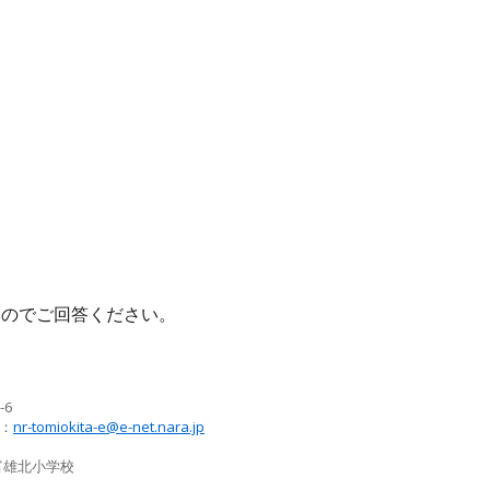
すのでご回答ください。
-6
：
nr-tomiokita-e@e-net.nara.jp
富雄北小学校