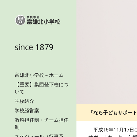
Sk
since 1879
富雄北小学校－ホーム
【重要】集団登下校につ
いて
学校紹介
学校経営案
「なら子どもサポー
教科担任制・チーム担任
制
平成16年11月17
スケジュール（行事予