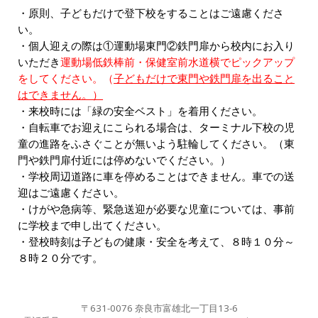
・原則、子どもだけで登下校をすることはご遠慮くださ
い。
・個人迎えの際は①運動場東門②鉄門扉から校内にお入り
いただき
運動場低鉄棒前・保健室前水道横でピックアップ
をしてください。（
子どもだけで東門や鉄門扉を出ること
はできません。）
・来校時には「緑の安全ベスト」を着用ください。
・自転車でお迎えにこられる場合は、ターミナル下校の児
童の進路をふさぐことが無いよう駐輪してください。（東
門や鉄門扉付近には停めないでください。）
・学校周辺道路に車を停めることはできません。車での送
迎はご遠慮ください。
・けがや急病等、緊急送迎が必要な児童については、事前
に学校まで申し出てください。
・登校時刻は子どもの健康・安全を考えて、８時１０分～
８時２０分です。
〒631-0076 奈良市富雄北一丁目13-6