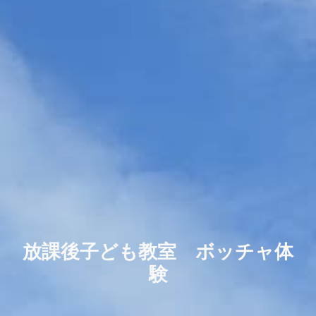
放課後子ども教室 ボッチャ体
験