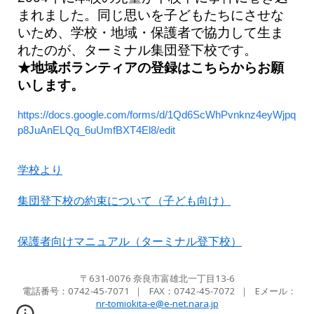
まれました。同じ思いを子どもたちにさせな
いため、学校・地域・保護者で協力して生ま
れたのが、ターミナル集団登下校です。
★地域ボランティアの登録はこちらからお願
いします。
https://docs.google.com/forms/d/1Qd6ScWhPvnknz4eyWjpq
p8JuAnELQq_6uUmfBXT4El8/edit
学校より
集団登下校の約束について（子ども向け）
保護者向けマニュアル（ターミナル登下校）
〒631-0076 奈良市富雄北一丁目13-6
電話番号：0742-45-7071
｜ FAX：
0742-45-7072
｜ Eメール
：
nr-tomiokita-e@e-net.nara.jp