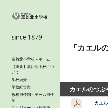
Sk
since 1879
「カエルの
富雄北小学校－ホーム
【重要】集団登下校につ
いて
学校紹介
学校経営案
カエルのつぶ
教科担任制・チーム担任
制
カエル
スケジュール（行事予