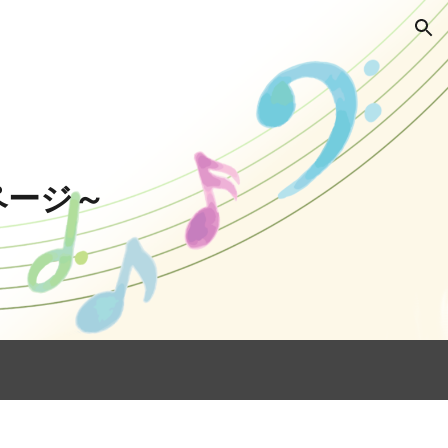
ion
ページ～