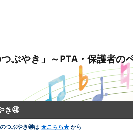
ip to main content
Skip to navigat
つぶやき」～PTA・保護者の
やき㊵
のつぶやき㊵
は
★こちら★
から