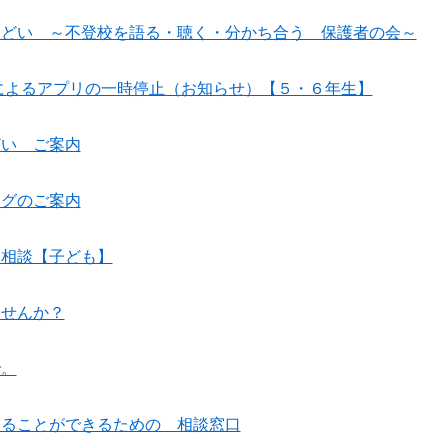
つどい ～不登校を語る・聴く・分かち合う 保護者の会～
ンスによるアプリの一時停止（お知らせ）【５・６年生】
どい ご案内
ングのご案内
に相談【子ども】
ませんか？
で。
送ることができるための 相談窓口