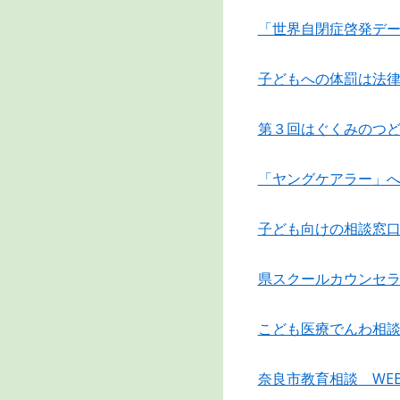
「世界自閉症啓発デ
子どもへの体罰は法
第３回はぐくみのつ
「ヤングケアラー」
子ども向けの相談窓
県スクールカウンセ
こども医療でんわ相談 
奈良市教育相談 WE